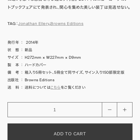
トブックフェアにて発表され、関心を集めた美しい装丁は見逃せない。
TAG：
Jonathan Ellery
,
Browns Editions
発行年
：
2014年
状 態
：
新品
サイズ
：
H272mm × W227mm × D9mm
製 本
：
ハードカバー
備 考
：
箱入り5冊セット、5冊全て同サイズ、サイン入り150部限定版
出版社
：
Browns Editions
送 料
：
送料については
こちら
をご覧ください
ADD TO CART