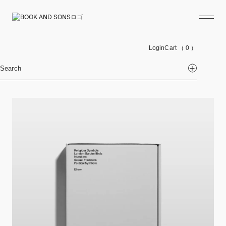
Login
Cart
（ 0 ）
Search