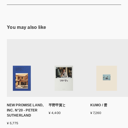
You may also like
NEW PROMISE LAND,
平野甲賀と
KUMO / 雲
INC. N°20 - PETER
¥ 4,400
¥ 7,260
SUTHERLAND
¥ 5,775