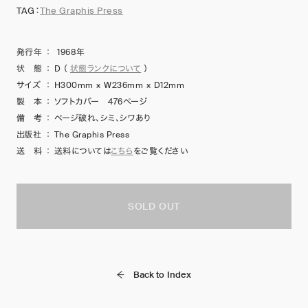
TAG：
The Graphis Press
発行年
：
1968年
状 態
：
D
（
状態ランクについて
）
サイズ
：
H300mm × W236mm × D12mm
製 本
：
ソフトカバー 476ページ
備 考
：
ページ破れ、シミ、シワあり
出版社
：
The Graphis Press
送 料
：
送料については
こちら
をご覧ください
SOLD OUT
Back to Index