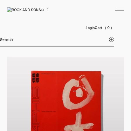
Login
Cart
（ 0 ）
Search