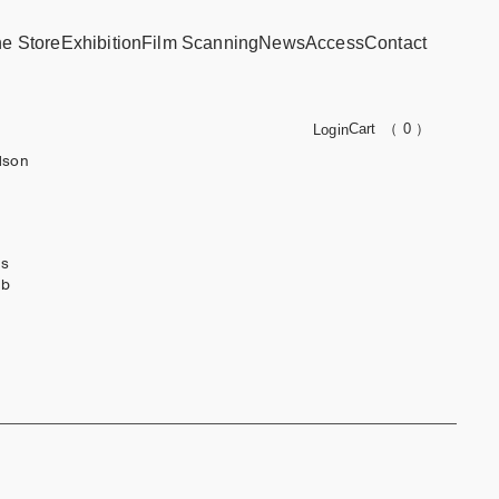
ne Store
Exhibition
Film Scanning
News
Access
Contact
Cart
（ 0 ）
Login
dson
ks
ub