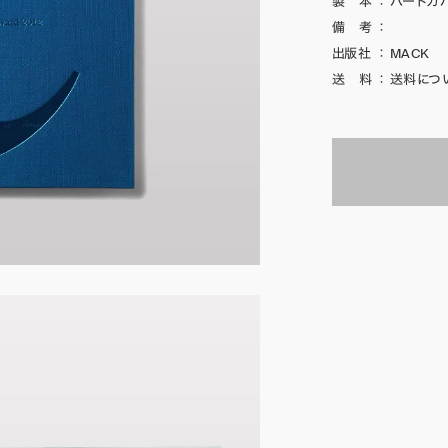
製 本
：
ハードカ
備 考
：
出版社
：
MACK
送 料
：
送料につ