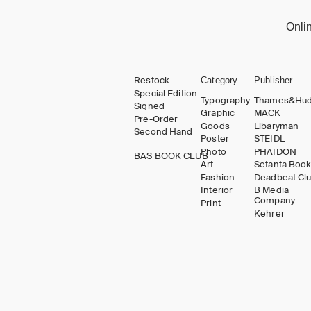
Onli
Restock
Category
Publisher
Special Edition
Typography
Thames&Hu
Signed
Graphic
MACK
Pre-Order
Goods
Libaryman
Second Hand
Poster
STEIDL
Photo
PHAIDON
BAS BOOK CLUB
Art
Setanta Boo
Fashion
Deadbeat Cl
Interior
B Media
Company
Print
Kehrer