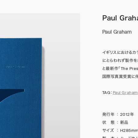
Paul Gra
Paul Graham
イギリスにおけるカ
にとらわれず製作を続け
と最新作「The Pr
国際写真賞受賞に伴
TAG：
Paul Graham
発行年
：
2012年
状 態
：
新品
サイズ
：
H285mm