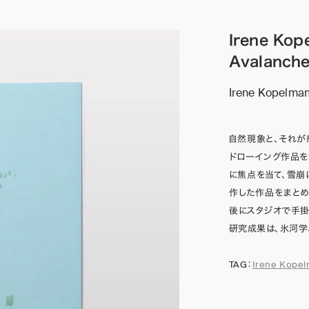
Irene Kop
Avalanch
Irene Kopelma
自然現象と、それが
ドローイング作品を制
に焦点を当て、雪崩
作した作品をまとめ
後にスタジオで手
研究成果は、氷河学
TAG：
Irene Kope