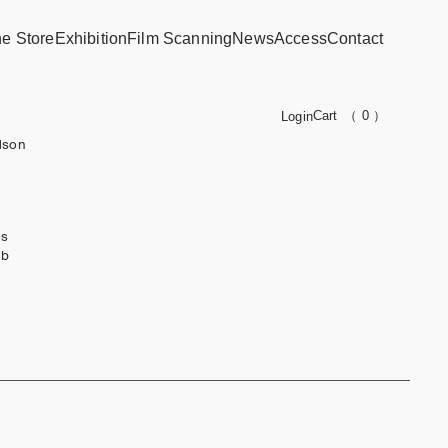
ne Store
Exhibition
Film Scanning
News
Access
Contact
Cart
（ 0 ）
Login
dson
ks
ub