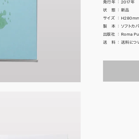
発行年
：
2017年
状 態
：
新品
サイズ
：
H280mm
製 本
：
ソフトカバ
出版社
：
Roma Pub
送 料
：
送料につ