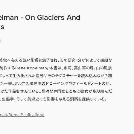
elman - On Glaciers And
es
n
感覚へ与える鋭い影響に魅了され、その研究・分析によって繊細な
作するIrene Kopelman。本書は、氷河、高山帯の森、山の風景
によって生み出された造形やそのテクスチャーを読み込みながら制
た一冊。アルプス滞在中のドローイングやフィールドノートの他、
掛けた作品も含んでいる。様々な専門家とともに彼女が取り組んだ
、生態学、そして美術史にも影響を与える洞察を提供している。
lman
,
Roma Publications