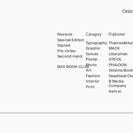
Onli
Restock
Category
Publisher
Special Edition
Typography
Thames&Hu
Signed
Graphic
MACK
Pre-Order
Goods
Libaryman
Second Hand
Poster
STEIDL
Photo
PHAIDON
BAS BOOK CLUB
Art
Setanta Boo
Fashion
Deadbeat Cl
Interior
B Media
Company
Print
Kehrer