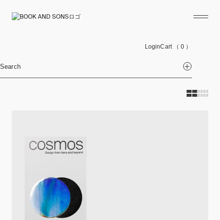
Login
Cart
（ 0 ）
Search