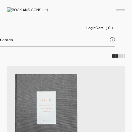
Login
Cart
（ 0 ）
Search