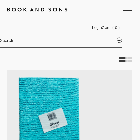
Login
Cart
（ 0 ）
Search