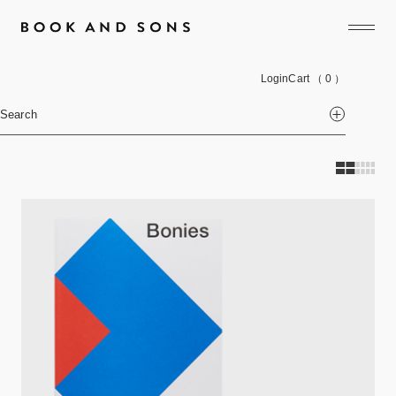
Login
Cart
（ 0 ）
Search