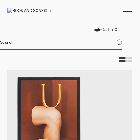
Login
Cart
（ 0 ）
Search