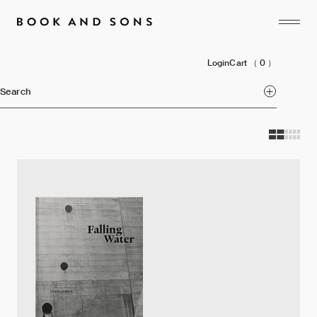
Login
Cart
（ 0 ）
Search