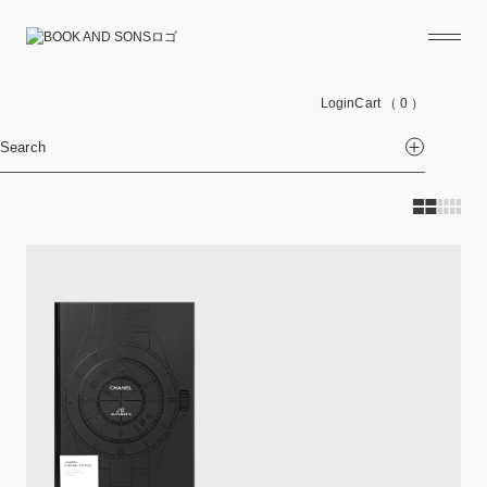
Login
Cart
（ 0 ）
Search