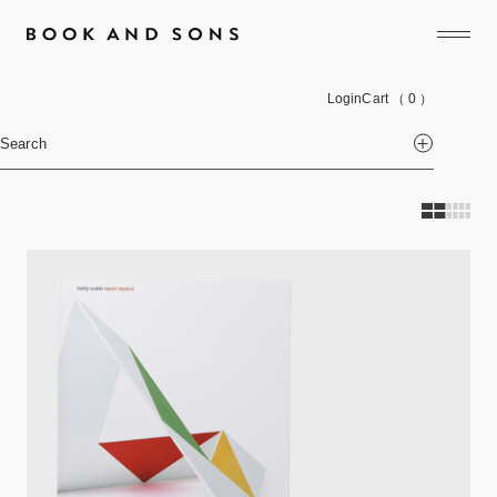
Login
Cart
（ 0 ）
Search