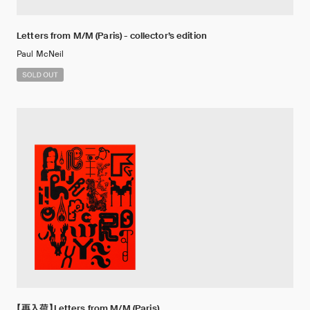
Letters from M/M (Paris) - collector’s edition
Paul McNeil
【再入荷】Letters from M/M (Paris)