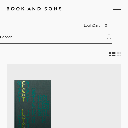
Login
Cart
（ 0 ）
Search