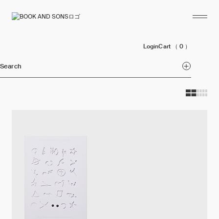
Login
Cart
（ 0 ）
Search