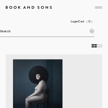
Login
Cart
（ 0 ）
Search