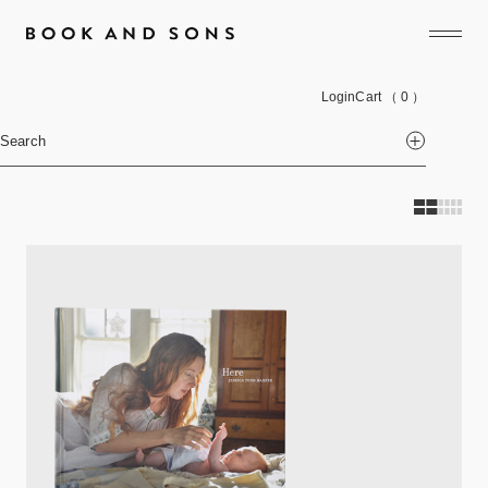
Login
Cart
（ 0 ）
Search