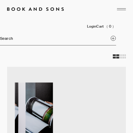
Login
Cart
（ 0 ）
Search