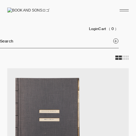
Login
Cart
（ 0 ）
Search