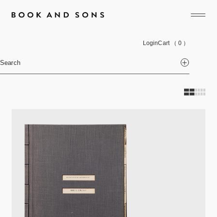
Login
Cart
（ 0 ）
Search