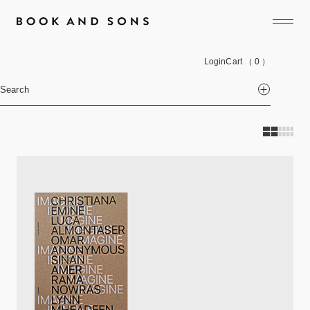
Login
Cart
（ 0 ）
Search