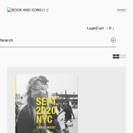
Login
Cart
（ 0 ）
Search