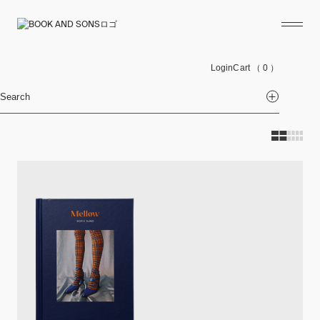
Login
Cart
（ 0 ）
Search