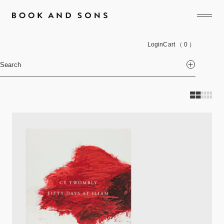
Login
Cart
（ 0 ）
Search