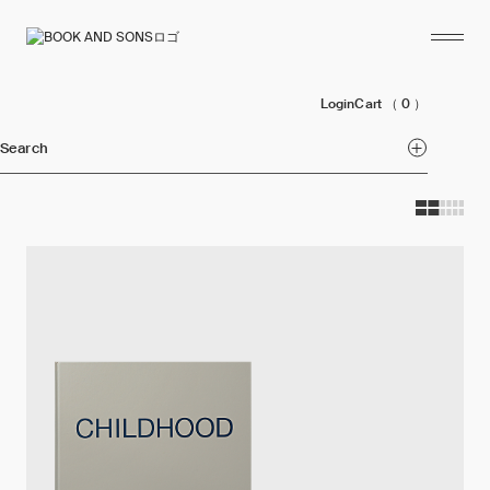
Login
Cart
（ 0 ）
Search