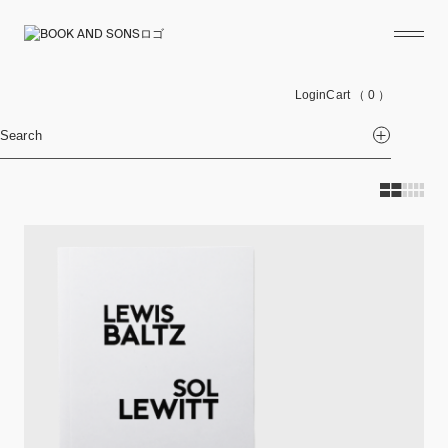
Login
Cart
（ 0 ）
Search