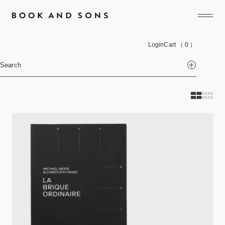
Login
Cart
（ 0 ）
Search