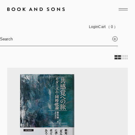
Login
Cart
（ 0 ）
Search