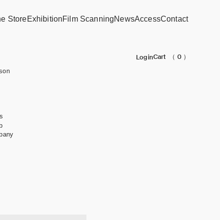
ne Store
Exhibition
Film Scanning
News
Access
Contact
Cart
（ 0 ）
Login
son
s
b
pany