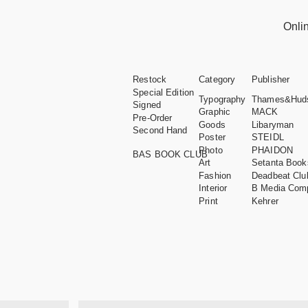
Onli
Restock
Category
Publisher
Special Edition
Typography
Thames&Hud
Signed
Graphic
MACK
Pre-Order
Goods
Libaryman
Second Hand
Poster
STEIDL
Photo
PHAIDON
BAS BOOK CLUB
Art
Setanta Book
Fashion
Deadbeat Clu
Interior
B Media Com
Print
Kehrer