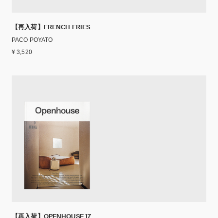
【再入荷】FRENCH FRIES
PACO POYATO
¥ 3,520
【再入荷】OPENHOUSE 17