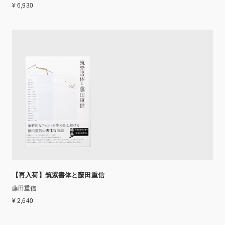
¥ 6,930
【再入荷】筑紫書体と藤田重信
藤田重信
¥ 2,640