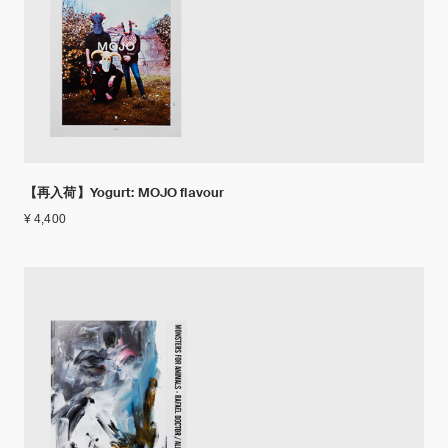
【再入荷】Yogurt: MOJO flavour
¥ 4,400