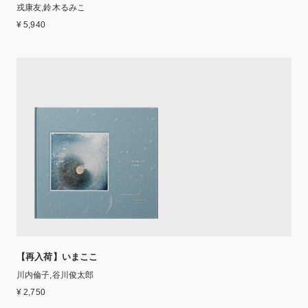
戎康友,鈴木るみこ
¥ 5,940
【再入荷】いまここ
川内倫子,谷川俊太郎
¥ 2,750