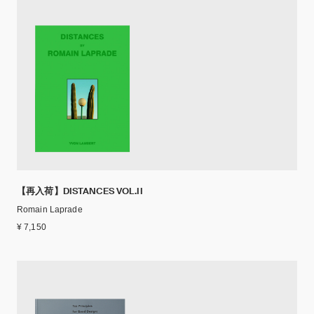
【再入荷】DISTANCES VOL.II
Romain Laprade
¥ 7,150