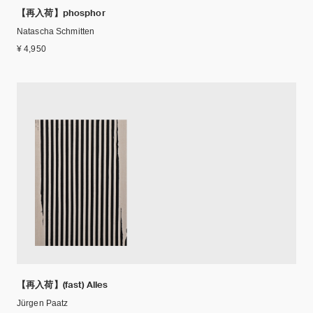
【再入荷】phosphor
Natascha Schmitten
¥ 4,950
【再入荷】(fast) Alles
Jürgen Paatz