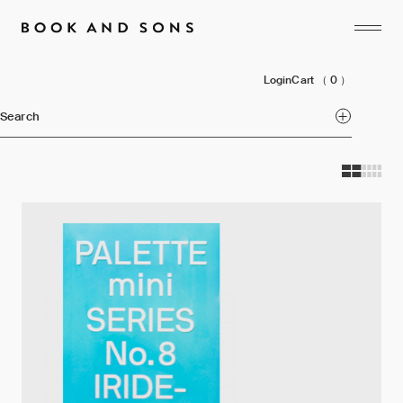
Login
Cart
（ 0 ）
Search