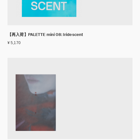
【再入荷】PALETTE mini 08: Iridescent
¥ 5,170