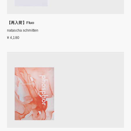
【再入荷】Fluo
natascha schmitten
¥ 4,180