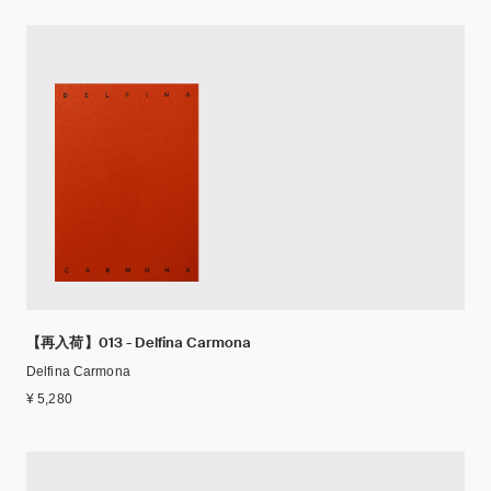
【再入荷】013 - Delfina Carmona
Delfina Carmona
¥ 5,280